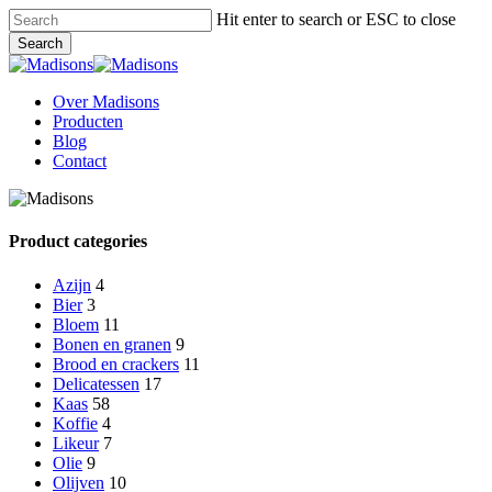
Skip
Hit enter to search or ESC to close
to
Search
main
Close
content
Search
Menu
Over Madisons
Producten
Blog
Contact
Product categories
Azijn
4
Bier
3
Bloem
11
Bonen en granen
9
Brood en crackers
11
Delicatessen
17
Kaas
58
Koffie
4
Likeur
7
Olie
9
Olijven
10