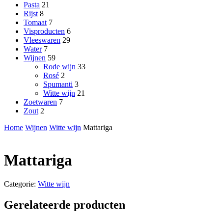
Pasta
21
Rijst
8
Tomaat
7
Visproducten
6
Vleeswaren
29
Water
7
Wijnen
59
Rode wijn
33
Rosé
2
Spumanti
3
Witte wijn
21
Zoetwaren
7
Zout
2
Home
Wijnen
Witte wijn
Mattariga
Mattariga
Categorie:
Witte wijn
Gerelateerde producten