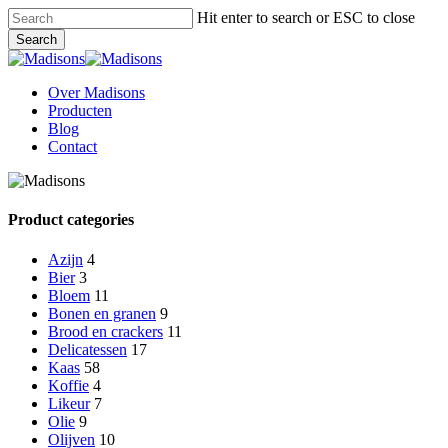
Skip
Hit enter to search or ESC to close
to
Search
main
Close
content
Search
Menu
Over Madisons
Producten
Blog
Contact
Product categories
Azijn
4
Bier
3
Bloem
11
Bonen en granen
9
Brood en crackers
11
Delicatessen
17
Kaas
58
Koffie
4
Likeur
7
Olie
9
Olijven
10