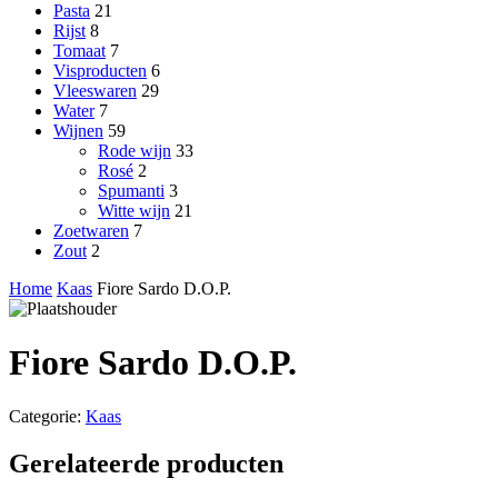
Pasta
21
Rijst
8
Tomaat
7
Visproducten
6
Vleeswaren
29
Water
7
Wijnen
59
Rode wijn
33
Rosé
2
Spumanti
3
Witte wijn
21
Zoetwaren
7
Zout
2
Home
Kaas
Fiore Sardo D.O.P.
Fiore Sardo D.O.P.
Categorie:
Kaas
Gerelateerde producten